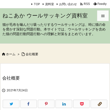

TOP
資料室
お問い合わせ
Feedly
RSS
ねこあか ウールサッキング資料室

猫が毛布を噛んだり吸ったりするウールサッキングは、時に猫の命

を脅かす深刻な問題行動。本サイトでは、ウールサッキングを含め
メニュ
た猫の問題行動問題行動への理解と対策をまとめています。

サイド


ホーム
>

会社概要
前へ

次へ

会社概要
検索

2021年7月24日