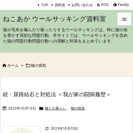

TOP
資料室
お問い合わせ
Feedly
RSS
ねこあか ウールサッキング資料室

猫が毛布を噛んだり吸ったりするウールサッキングは、時に猫の命

を脅かす深刻な問題行動。本サイトでは、ウールサッキングを含め
メニュ
た猫の問題行動問題行動への理解と対策をまとめています。

サイド


ホーム
>

猫の病気
前へ

次へ

続・尿路結石と対処法 ＜我が家の闘病履歴＞
検索

2023年10月13日

猫との暮らし
,
猫の病気

2023年10月15日